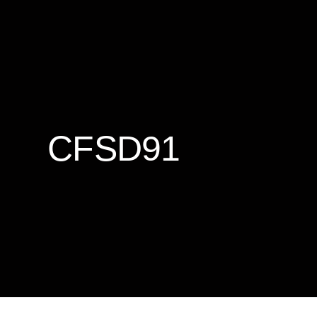
CFSD91
François-Xavier Carvajal
25 Avr 2024