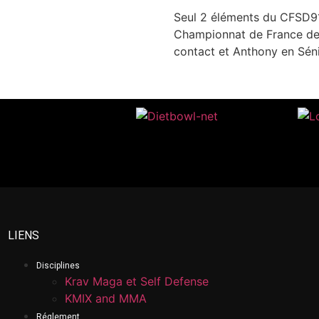
Seul 2 éléments du CFSD91
Championnat de France de 
contact et Anthony en Sénio
LIENS
Disciplines
Krav Maga et Self Defense
KMIX and MMA
Réglement