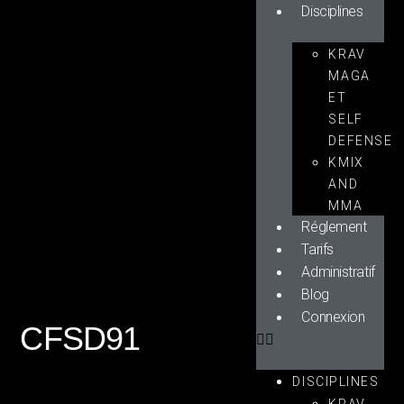
Disciplines
KRAV
MAGA
ET
SELF
DEFENSE
KMIX
AND
MMA
Réglement
Tarifs
Administratif
Blog
Connexion
CFSD91
DISCIPLINES