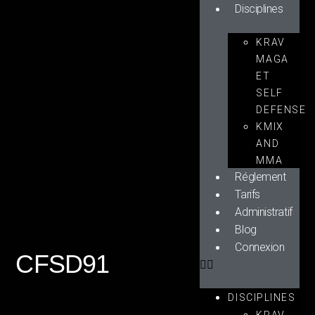
Disciplines
KRAV
MAGA
ET
SELF
DEFENSE
KMIX
AND
MMA
Réglement
Tarifs
Administratif
Blog
Connexion
CFSD91
DISCIPLINES