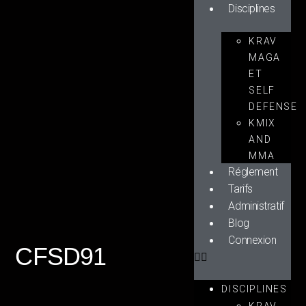
Disciplines
KRAV
MAGA
ET
SELF
DEFENSE
KMIX
AND
MMA
Réglement
Tarifs
Administratif
Blog
Connexion
CFSD91
DISCIPLINES