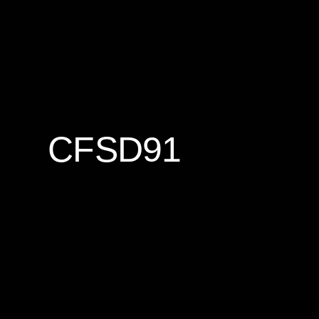
CFSD91
PULL
François-Xavier Carvajal
18 Déc 2023