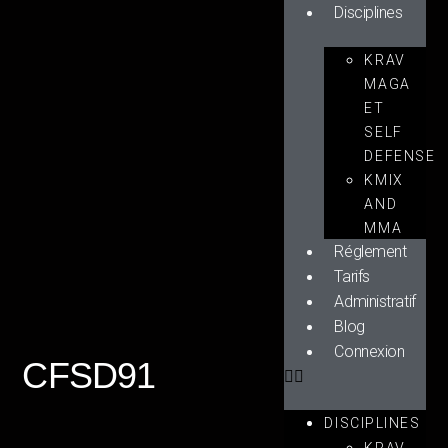
Disciplines
KRAV
MAGA
ET
SELF
DEFENSE
KMIX
AND
MMA
Réglement
Tarifs
Administratif
Blog
Connexion
CFSD91
DISCIPLINES